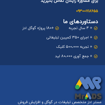
برای مشاوره رایگان تماس بگیرید
09300718655
دستاوردهای ما
+ 4 سال تجربه
+180 پروژه گوگل ادز
+ اجرای 350 کمپین تبلیغاتی
+ تجربه 500،000 کلیک
+ جمع آوری 80،000 لید
مستر ادز متخصص تبلیغات در گوگل و افزایش فروش