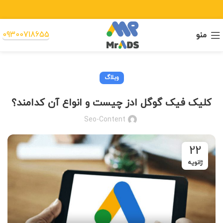
09300718655
منو
وبلاگ
کلیک فیک گوگل ادز چیست و انواع آن کدامند؟
Seo-Content
22
ژانویه